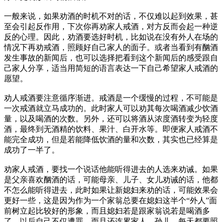
一般来说，如果劝酒的时机不对的话，不仅难以起到效果，甚
至会引起反作用，下次你再劝家人戒酒，对方反而会起一种逆
反的心理。因此，劝酒要选好时机，比如说在没有外人在场的
情况下再劝戒酒，照顾好自己家人的面子。或者当看到有酗酒
发生事故的新闻后，也可以选择把看到这个新闻后的感受跟自
己家人分享，适当用简短的语言表达一下自己希望家人戒酒的
愿望。
劝人戒酒要注意循序渐进。戒酒是一个缓慢的过程，不可能是
一次戒酒就立马成功的。此时家人可以劝其每次喝酒减少饮酒
量，以及喝酒的次数。另外，还可以将酒从浓度酒转变为轻度
酒，最终到无酒精的饮料、果汁、白开水等。即便家人戒酒不
能完全成功，但是若能降低饮酒的量和次数，其实也已经算是
成功了一半了。
劝家人戒酒，要找一个说话他能听得进去的人选来劝诫。如果
是父亲喜欢酗酒的话，可能母亲、儿子、女儿劝诫的话，他都
不怎么能听得进去，此时如果让新媳妇来劝的话，可能效果会
更好一些，这是因为作为一个家翁总要在媳妇这半个“外人”面
前树立起比较好的形象，而且媳妇若是跟家翁说若是喝酒多
了，以后自己不仅遭罪，而且还连累家人、孙儿，每天都要照