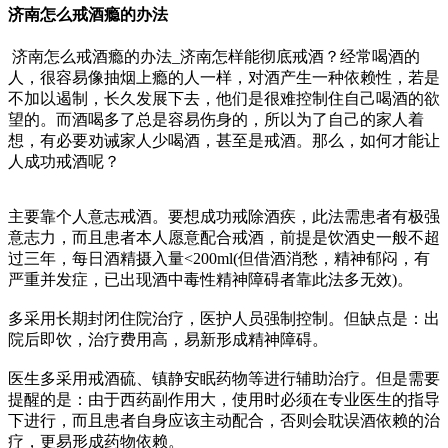
济南怎么戒酒瘾的办法
济南怎么戒酒瘾的办法_济南怎样能彻底戒酒？经常喝酒的
人，很容易像抽烟上瘾的人一样，对酒产生一种依赖性，若是
不加以遏制，长久发展下去，他们是很难控制住自己喝酒的欲
望的。而酒喝多了总是容易伤身的，所以为了自己的家人着
想，有必要劝诫家人少喝酒，甚至是戒酒。那么，如何才能让
人成功戒酒呢？
主要靠个人意志戒酒。要想成功戒除酒疾，此法需患者有极强
意志力，而且患者本人愿意配合戒酒，前提是饮酒史一般不超
过三年，每日酒精摄入量<200ml(但借酒消愁，精神郁闷，有
严重并发症，已出现酒中毒性精神障碍者靠此法多无效)。
多采用长期封闭住院治疗，医护人员强制控制。但缺点是：出
院后即饮，治疗费用高，易新形成精神障碍。
医生多采用戒酒硫、镇静安眠药物等进行辅助治疗。但是需要
提醒的是：由于西药副作用大，使用时必须在专业医生的指导
下进行，而且患者自身应该主动配合，否则会耽误酒依赖的治
疗，更易形成药物依赖。