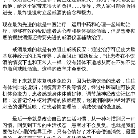
顾他，给这个家带来很大的负担……等等，老人家可能会听得
进去，最终慢慢树立起戒酒的信念和毅力。
现在最为先进的就是中医治疗，运用中药和心理一起辅助治
疗，能够有效的帮助患者从心理和身体摆脱酒瘾，但是想要彻
底的摆脱酒瘾还需要先进的戒酒仪器辅助治疗。
戒酒最难的就是有效阻止戒断反应：通过治疗可促使大脑
基底神经元的正常传导，从而阻止“戒断反应，”让患者在不饮
酒的情况下也和正常人一样，没有躯体不适感从而在不知不觉
中顺利戒除酒瘾。这样的效率才会更快。
接下来就是恢复机体免疫力，因为长期饮酒的患者，往往
有体制比较虚弱，消瘦营养不良等情况，经过中医调理可恢复
机体免疫力，患者感觉身体体质好转。调节脑神经改变记忆中
枢：改善记忆中枢对酒精的依赖程度，逐渐消除脑神经对酒精
刺激的强烈反映，使患者恢复理智，消减饮酒的强迫感。
最后一步就是改变自己的生活习惯，从一种习惯到另一种
习惯。回复到正常的生活状态，患者才不会反复。也就是我们
要做好心理的指导工作，只有心情好了才不会借酒消愁，最重