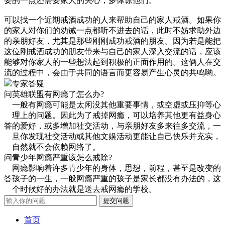
要的一点还需要家人的关心，多体谅他们。
可以找一个近期戒酒成功的人来帮助自己的家人戒酒。如果你
的家人对你们的劝诫一点都听不进去的话，此时不妨求助外边
的亲朋好友，尤其是那些刚刚成功戒酒的朋友。因为若是能把
这位刚戒酒成功的朋友带来与自己的家人深入交流的话，应该
能够对你家人的一些想法起到积极的正面作用的。这俩人在交
流的过程中，会由于共同的语言而更容易产生心灵的共鸣哟。
专家答疑
问
英雄联盟有网瘾了怎么办?
一般有网瘾可能是太闲没其他重要事情，或空虚或压抑等心
理上的问题。因此为了戒掉网瘾，可以培养其他更有益身心
答
的爱好，或多增加社交活动，与亲朋好友多来往多交流，一
旦你发现社交活动或其他文娱活动更能让自己快乐并充实，
自然就不会依赖网络了。
问
青少年网瘾严重该怎么戒除?
网瘾影响着许多青少年的身体，思想，前程，甚至是改变的
答
孩子的一生，一般网瘾严重的孩子是家长都没有办法的，这
个时候好的办法就是送去戒网瘾的学校。
首页